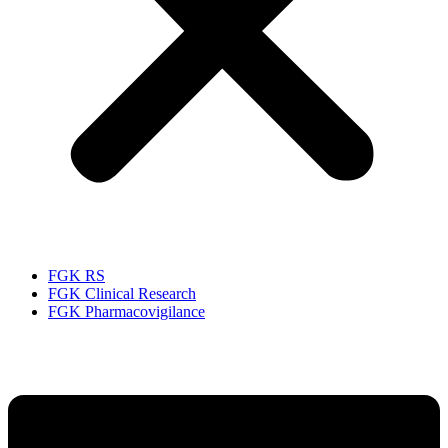
FGK RS
FGK Clinical Research
FGK Pharmacovigilance