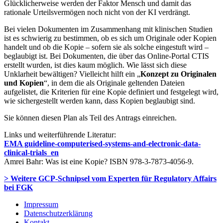
Glücklicherweise werden der Faktor Mensch und damit das
rationale Urteilsvermögen noch nicht von der KI verdrängt.
Bei vielen Dokumenten im Zusammenhang mit klinischen Studien
ist es schwierig zu bestimmen, ob es sich um Originale oder Kopien
handelt und ob die Kopie – sofern sie als solche eingestuft wird –
beglaubigt ist. Bei Dokumenten, die über das Online-Portal CTIS
erstellt wurden, ist dies kaum möglich. Wie lässt sich diese
Unklarheit bewältigen? Vielleicht hilft ein „
Konzept zu Originalen
und Kopien
“, in dem die als Originale geltenden Dateien
aufgelistet, die Kriterien für eine Kopie definiert und festgelegt wird,
wie sichergestellt werden kann, dass Kopien beglaubigt sind.
Sie können diesen Plan als Teil des Antrags einreichen.
Links und weiterführende Literatur:
EMA guideline-computerised-systems-and-electronic-data-
clinical-trials_en
Amrei Bahr: Was ist eine Kopie? ISBN 978-3-7873-4056-9.
> Weitere GCP-Schnipsel vom Experten für Regulatory Affairs
bei FGK
Impressum
Datenschutzerklärung
Kontakt