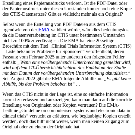
Erstellung eines Papierausdrucks verloren. Ist die PDF-Datei oder
der Papierausdruck unter diesen Umständen immer noch eine Kopie
des CTIS-Datensatzes? Gibt es vielleicht mehr als ein Original?
Selbst wenn die Erstellung von PDF-Dateien aus dem CTIS
irgendwie von der
EMA
validiert würde, wäre dies bedeutungslos,
da die Datenverarbeitung im CTIS unter bestimmten Umständen
nicht zu 100% zuverlässig ist: Die EMA hat eine 20-seitige
Broschüre mit dem Titel „Clinical Trials Information System (CTIS)
– Liste bekannter Probleme für Sponsoren“ veröffentlicht, deren
Fassung vom Februar 2025 unter anderem den folgenden Fehler
enthält:
„Wenn eine vorübergehende Unterbrechung gemeldet wird,
wird auf dem CT-Übersichtsbildschirm das Enddatum der Studie
mit dem Datum der vorübergehenden Unterbrechung aktualisiert.“
Seit August 2022 gibt die EMA folgende Abhilfe an:
„Es gibt keine
Abhilfe, bis das Problem behoben ist“ …
Wenn das CTIS nicht in der Lage ist, eine so einfache Information
korrekt zu erfassen und anzuzeigen, kann man dann auf die korrekte
Erstellung von Originalen oder Kopien vertrauen? Die EMA-
Leitlinie „Guideline on computerised systems and electronic data in
clinical trials“ versucht zu erläutern, wie beglaubigte Kopien erstellt
werden, doch das hilft nicht weiter, wenn man keinen Zugang zum
Original oder zu einem der Originale hat.